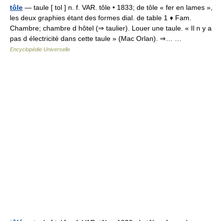
tôle
— taule [ tol ] n. f. VAR. tôle • 1833; de tôle « fer en lames »,
les deux graphies étant des formes dial. de table 1 ♦ Fam.
Chambre; chambre d hôtel (⇒ taulier). Louer une taule. « Il n y a
pas d électricité dans cette taule » (Mac Orlan). ⇒… …
Encyclopédie Universelle