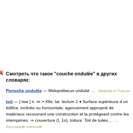
Смотреть что такое "couche ondulée" в других
словарях:
Perruche ondulée
— Melopsittacus undulat …
Wikipédia en Français
toit
— [ twa ] n. m. • XIIe; lat. tectum 1 ♦ Surface supérieure d un
édifice, inclinée ou horizontale; agencement approprié de
matériaux recouvrant une construction et la protégeant contre les
intempéries. ⇒ couverture (I, 1o), toiture. Toit de tuiles,… …
Encyclopédie Universelle