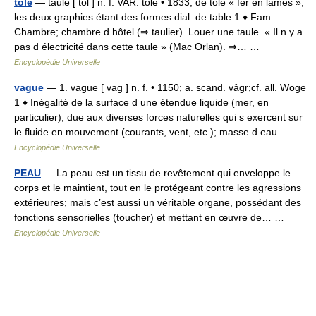
tôlé
— taule [ tol ] n. f. VAR. tôle • 1833; de tôle « fer en lames »,
les deux graphies étant des formes dial. de table 1 ♦ Fam.
Chambre; chambre d hôtel (⇒ taulier). Louer une taule. « Il n y a
pas d électricité dans cette taule » (Mac Orlan). ⇒… …
Encyclopédie Universelle
vague
— 1. vague [ vag ] n. f. • 1150; a. scand. vâgr;cf. all. Woge
1 ♦ Inégalité de la surface d une étendue liquide (mer, en
particulier), due aux diverses forces naturelles qui s exercent sur
le fluide en mouvement (courants, vent, etc.); masse d eau… …
Encyclopédie Universelle
PEAU
— La peau est un tissu de revêtement qui enveloppe le
corps et le maintient, tout en le protégeant contre les agressions
extérieures; mais c’est aussi un véritable organe, possédant des
fonctions sensorielles (toucher) et mettant en œuvre de… …
Encyclopédie Universelle