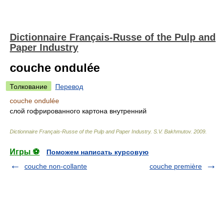
Dictionnaire Français-Russe of the Pulp and
Paper Industry
couche ondulée
Толкование
Перевод
couche ondulée
слой гофрированного картона внутренний
Dictionnaire Français-Russe of the Pulp and Paper Industry
.
S.V. Bakhmutov
.
2009
.
Игры ⚽
Поможем написать курсовую
couche non-collante
couche première